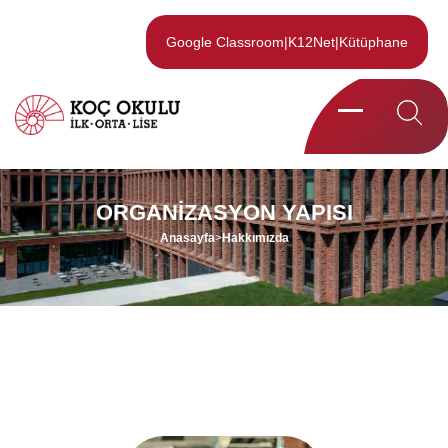
Google Classroom
|
K12Net
|
Kütüphane
ORGANIZASYON YAPISI
Anasayfa
>
Hakkımızda