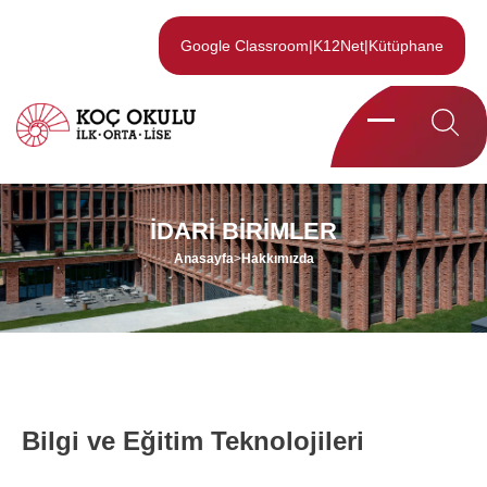
Google Classroom
|
K12Net
|
Kütüphane
İDARI BIRIMLER
Anasayfa
>
Hakkımızda
Anasayfa
>
Hakkımızda
Bilgi ve Eğitim Teknolojileri