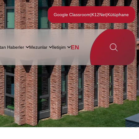
Google Classroom
|
K12Net
|
Kütüphane
EN
tan Haberler
Mezunlar
İletişim