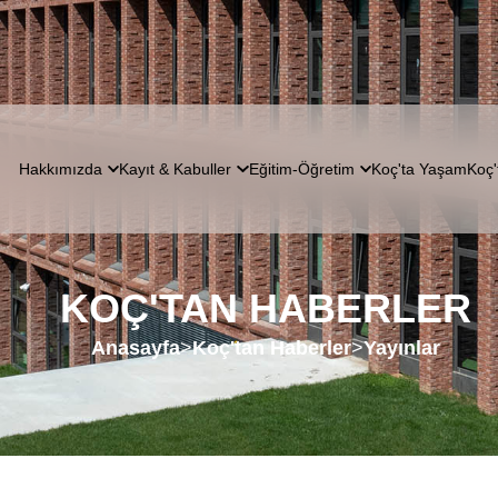
Hakkımızda
Kayıt & Kabuller
Eğitim-Öğretim
Koç'ta Yaşam
Koç'
KOÇ'TAN HABERLER
Anasayfa
>
Koç'tan Haberler
>
Yayınlar