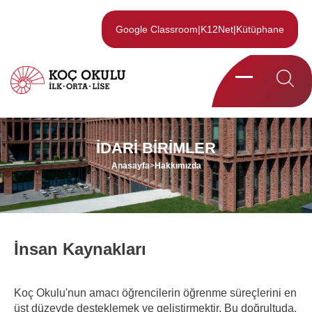
Google Classroom
|
K12Net
|
Kütüphane
İDARI BIRIMLER
Anasayfa
>
Hakkımızda
İnsan Kaynakları
Koç Okulu'nun amacı öğrencilerin öğrenme süreçlerini en
üst düzeyde desteklemek ve geliştirmektir. Bu doğrultuda,