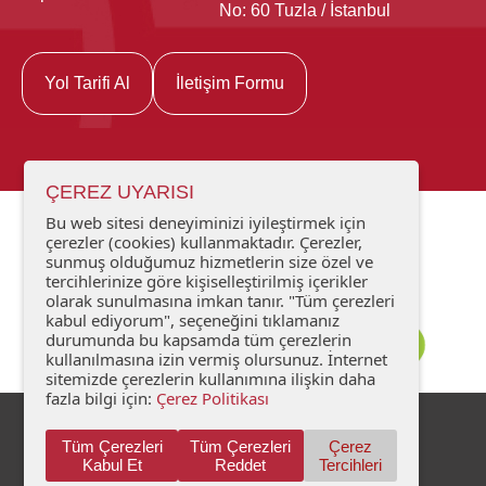
No: 60 Tuzla / İstanbul
Yol Tarifi Al
İletişim Formu
ÇEREZ UYARISI
Bu web sitesi deneyiminizi iyileştirmek için
çerezler (cookies) kullanmaktadır. Çerezler,
sunmuş olduğumuz hizmetlerin size özel ve
tercihlerinize göre kişiselleştirilmiş içerikler
olarak sunulmasına imkan tanır. "Tüm çerezleri
kabul ediyorum", seçeneğini tıklamanız
durumunda bu kapsamda tüm çerezlerin
kullanılmasına izin vermiş olursunuz. İnternet
sitemizde çerezlerin kullanımına ilişkin daha
fazla bilgi için:
Çerez Politikası
Kişisel Verilerin Korunması
İletişim
Tüm Çerezleri
Tüm Çerezleri
Çerez
Kabul Et
Reddet
Tercihleri