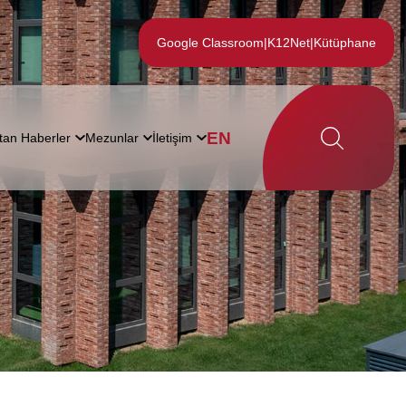
Google Classroom
|
K12Net
|
Kütüphane
EN
tan Haberler
Mezunlar
İletişim