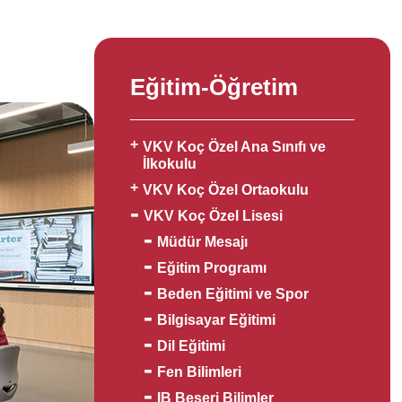
Eğitim-Öğretim
VKV Koç Özel Ana Sınıfı ve
İlkokulu
VKV Koç Özel Ortaokulu
VKV Koç Özel Lisesi
Müdür Mesajı
Eğitim Programı
Beden Eğitimi ve Spor
Bilgisayar Eğitimi
Dil Eğitimi
Fen Bilimleri
IB Beşeri Bilimler