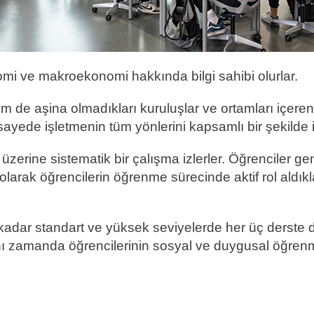
mi ve makroekonomi hakkında bilgi sahibi olurlar.
em de aşina olmadıkları kuruluşlar ve ortamları içere
sayede işletmenin tüm yönlerini kapsamlı bir şekilde i
üzerine sistematik bir çalışma izlerler. Öğrenciler gen
k olarak öğrencilerin öğrenme sürecinde aktif rol aldık
a kadar standart ve yüksek seviyelerde her üç derste d
ynı zamanda öğrencilerinin sosyal ve duygusal öğre