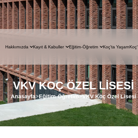
Hakkımızda
Kayıt & Kabuller
Eğitim-Öğretim
Koç'ta Yaşam
Koç'
VKV KOÇ ÖZEL LISESI
Anasayfa
>
Eğitim-Öğretim
>
VKV Koç Özel Lisesi