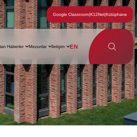
Google Classroom
|
K12Net
|
Kütüphane
EN
tan Haberler
Mezunlar
İletişim