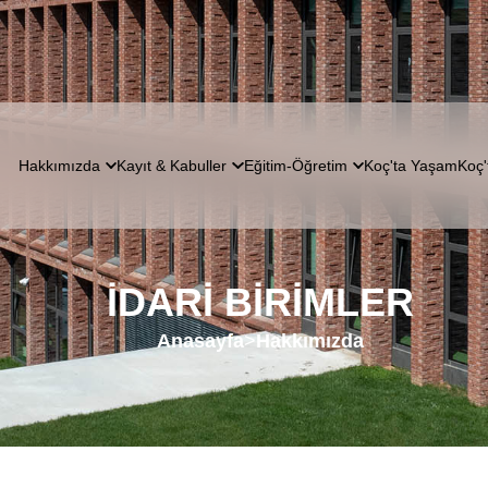
Hakkımızda
Kayıt & Kabuller
Eğitim-Öğretim
Koç'ta Yaşam
Koç'
İDARI BIRIMLER
Anasayfa
>
Hakkımızda