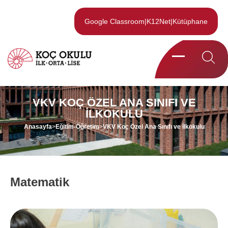
Google Classroom
|
K12Net
|
Kütüphane
VKV KOÇ ÖZEL ANA SINIFI VE
İLKOKULU
Anasayfa
>
Eğitim-Öğretim
>
VKV Koç Özel Ana Sınıfı ve İlkokulu
Matematik