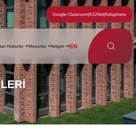
Google Classroom
|
K12Net
|
Kütüphane
EN
tan Haberler
Mezunlar
İletişim
ILERI