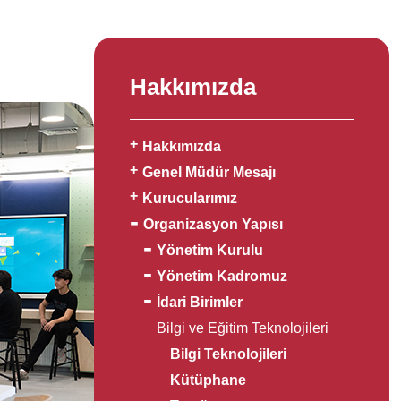
Hakkımızda
Hakkımızda
Genel Müdür Mesajı
Kurucularımız
Organizasyon Yapısı
Yönetim Kurulu
Yönetim Kadromuz
İdari Birimler
Bilgi ve Eğitim Teknolojileri
Bilgi Teknolojileri
Kütüphane