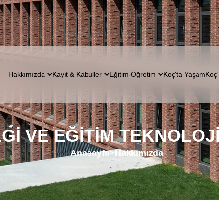
Hakkımızda
Kayıt & Kabuller
Eğitim-Öğretim
Koç'ta Yaşam
Koç'
LGI VE EĞITIM TEKNOLOJ
Anasayfa
>
Hakkımızda