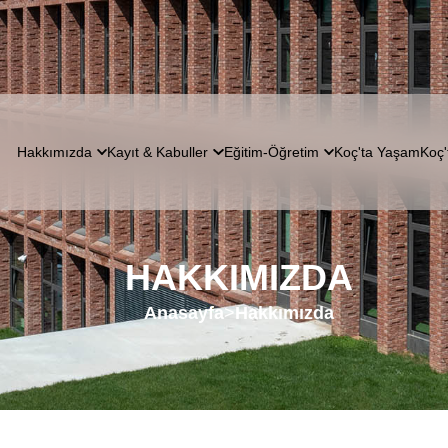
Hakkımızda
Kayıt & Kabuller
Eğitim-Öğretim
Koç'ta Yaşam
Koç'
HAKKIMIZDA
Anasayfa
>
Hakkımızda