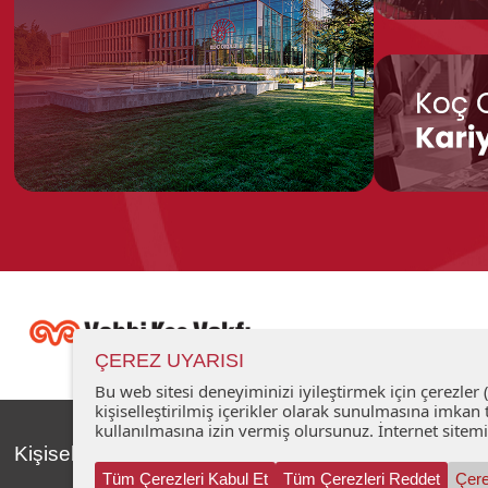
ÇEREZ UYARISI
Bu web sitesi deneyiminizi iyileştirmek için çerezler
kişiselleştirilmiş içerikler olarak sunulmasına imk
kullanılmasına izin vermiş olursunuz. İnternet sitemiz
Kişisel Verilerin Korunması
İletişim
Tüm Çerezleri Kabul Et
Tüm Çerezleri Reddet
Çere