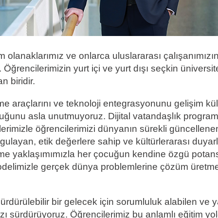
 olanaklarımız ve onlarca uluslararası çalışanımızın
ğrencilerimizin yurt içi ve yurt dışı seçkin üniversit
n biridir.
e araçlarını ve teknoloji entegrasyonunu gelişim k
duğunu asla unutmuyoruz. Dijital vatandaşlık program
erimizle öğrencilerimizi dünyanın sürekli güncellene
ulayan, etik değerlere sahip ve kültürlerarası duyarlı
renme yaklaşımımızla her çocuğun kendine özgü potans
odelimizle gerçek dünya problemlerine çözüm üretm
rdürülebilir bir gelecek için sorumluluk alabilen ve
zı sürdürüyoruz. Öğrencilerimiz bu anlamlı eğitim y