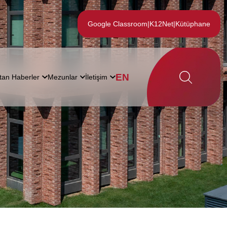
Google Classroom
|
K12Net
|
Kütüphane
EN
tan Haberler
Mezunlar
İletişim