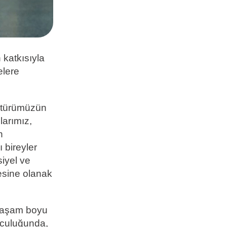
 katkısıyla
elere
ültürümüzün
larımız,
n
 bireyler
iyel ve
esine olanak
 yaşam boyu
olculuğunda,