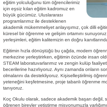
eğitim yolculuğunu tüm öğrencilerimiz
için eşsiz kılan eğitim kadromuz en
büyük gücümüz. Uluslararası
programlarımız ile desteklenen
akademik mükemmeliyet anlayışımız, çok dilli eğitim
küresel bir öğrenme ve gelişim ortamını sunuyoruz. Ö
yerleşimleri, eğitim kalitemizin en doğru kanıtlarında
Eğitimin hızla dönüştüğü bu çağda, modern öğrenm
merkezine yerleştirirken, eğitimin özünde insan ol
STEAM laboratuvarlarımız ve zengin kulüp faaliyetl
becerilerine hazırlıyoruz. Aynı zamanda onların sorg
olmalarını da destekliyoruz. Kişiselleştirilmiş öğ
yeteneğini keşfetmesine, proje tabanlı öğrenme m
tanıyoruz.
Koç Okulu olarak, sadece akademik başarı değil, sü
öğrenen bireyler yetiştirme misyonumuzla varlığımı