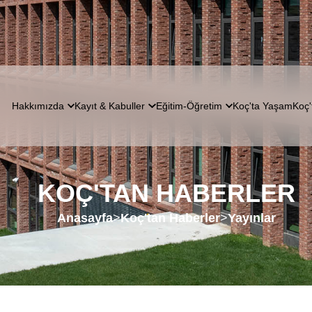
Hakkımızda
Kayıt & Kabuller
Eğitim-Öğretim
Koç'ta Yaşam
Koç'
KOÇ'TAN HABERLER
Anasayfa
>
Koç'tan Haberler
>
Yayınlar