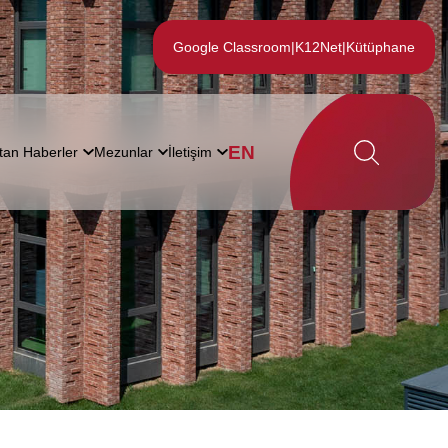
Google Classroom
|
K12Net
|
Kütüphane
EN
tan Haberler
Mezunlar
İletişim