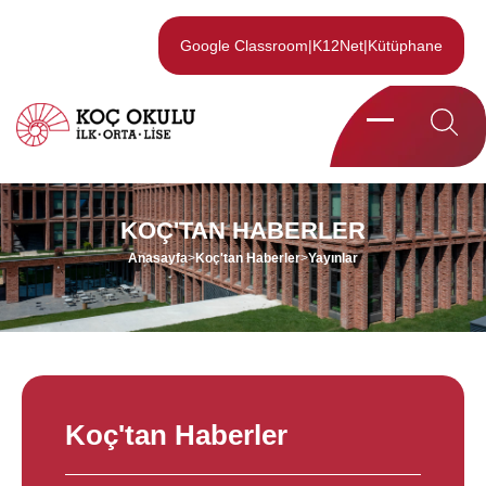
Google Classroom
|
K12Net
|
Kütüphane
KOÇ'TAN HABERLER
Anasayfa
>
Koç'tan Haberler
>
Yayınlar
Koç'tan Haberler