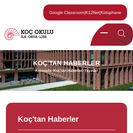
Google Classroom
|
K12Net
|
Kütüphane
KOÇ'TAN HABERLER
Anasayfa
>
Koç'tan Haberler
>
Yayınlar
Koç'tan Haberler