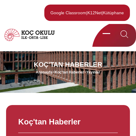
Google Classroom
|
K12Net
|
Kütüphane
KOÇ'TAN HABERLER
Anasayfa
>
Koç'tan Haberler
>
Yayınlar
Koç'tan Haberler