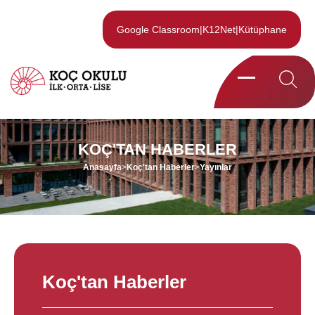
Google Classroom
|
K12Net
|
Kütüphane
KOÇ'TAN HABERLER
Anasayfa
>
Koç'tan Haberler
>
Yayınlar
Koç'tan Haberler