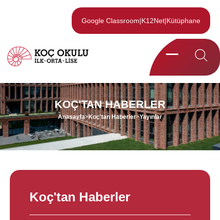
Google Classroom
|
K12Net
|
Kütüphane
KOÇ'TAN HABERLER
Anasayfa
>
Koç'tan Haberler
>
Yayınlar
Koç'tan Haberler