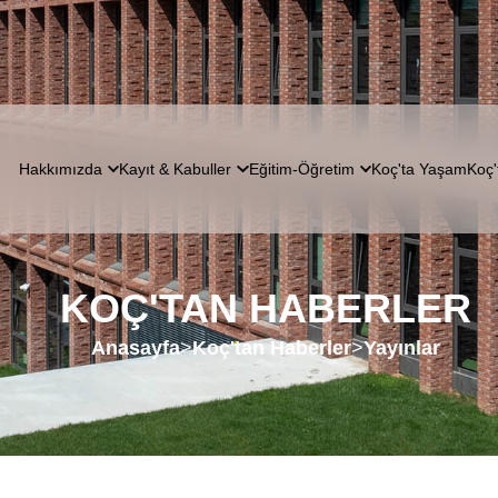
Hakkımızda
Kayıt & Kabuller
Eğitim-Öğretim
Koç'ta Yaşam
Koç'
KOÇ'TAN HABERLER
Anasayfa
>
Koç'tan Haberler
>
Yayınlar