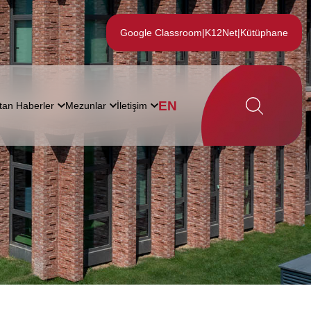
Google Classroom
|
K12Net
|
Kütüphane
EN
tan Haberler
Mezunlar
İletişim