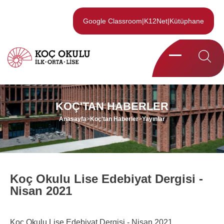
Google Classroom
|
K12Net
|
Kütüphane
KOÇ'TAN HABERLER
Anasayfa
>
Koç'tan Haberler
>
Yayınlar
Koç Okulu Lise Edebiyat Dergisi -
Nisan 2021
Koç Okulu Lise Edebiyat Dergisi - Nisan 2021