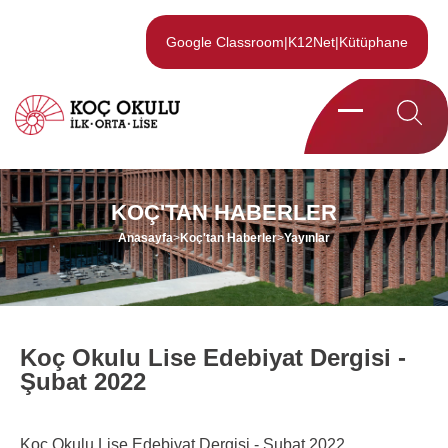
Google Classroom
|
K12Net
|
Kütüphane
KOÇ'TAN HABERLER
Anasayfa
>
Koç'tan Haberler
>
Yayınlar
Koç Okulu Lise Edebiyat Dergisi -
Şubat 2022
Koç Okulu Lise Edebiyat Dergisi - Şubat 2022