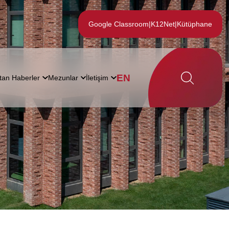
Google Classroom
|
K12Net
|
Kütüphane
EN
tan Haberler
Mezunlar
İletişim