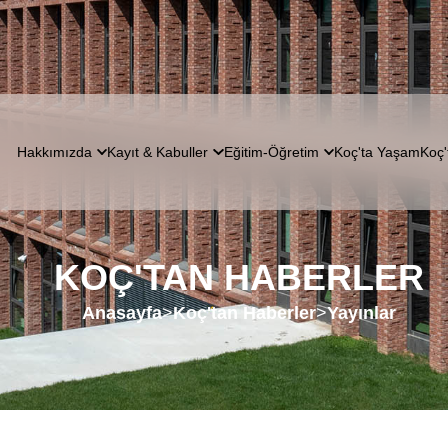
Hakkımızda
Kayıt & Kabuller
Eğitim-Öğretim
Koç'ta Yaşam
Koç'
KOÇ'TAN HABERLER
Anasayfa
>
Koç'tan Haberler
>
Yayınlar