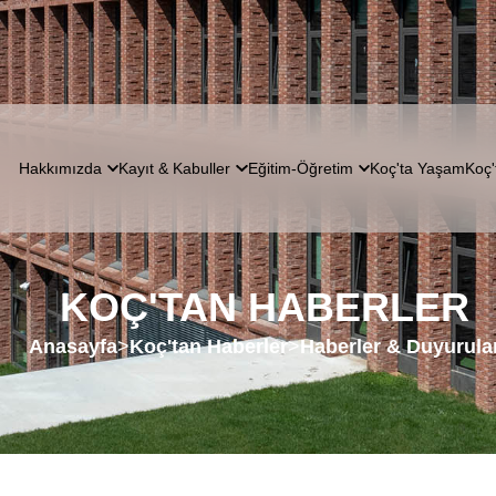
Hakkımızda
Kayıt & Kabuller
Eğitim-Öğretim
Koç'ta Yaşam
Koç'
KOÇ'TAN HABERLER
Anasayfa
>
Koç'tan Haberler
>
Haberler & Duyurula