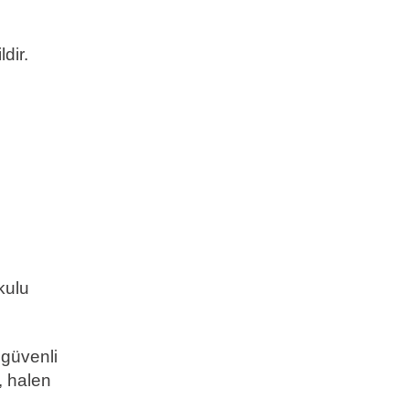
dir.
kulu
 güvenli
, halen