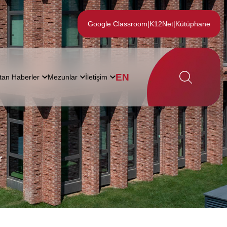
Google Classroom
|
K12Net
|
Kütüphane
EN
tan Haberler
Mezunlar
İletişim
r