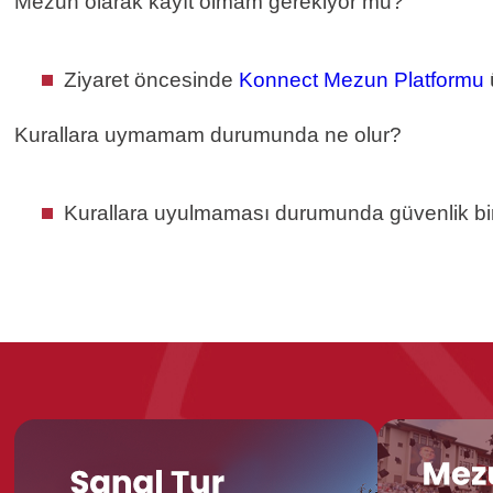
Mezun olarak kayıt olmam gerekiyor mu?
Ziyaret öncesinde
Konnect Mezun Platformu
Kurallara uymamam durumunda ne olur?
Kurallara uyulmaması durumunda güvenlik biri