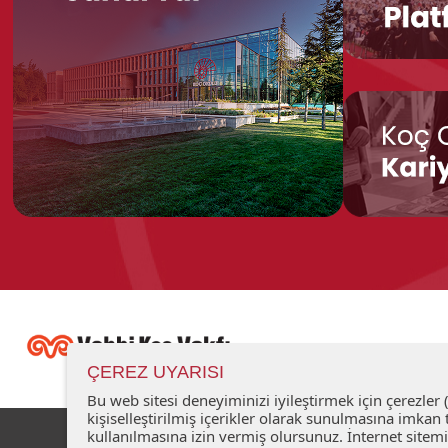
ÇEREZ UYARISI
Bu web sitesi deneyiminizi iyileştirmek için çerezler
kişiselleştirilmiş içerikler olarak sunulmasına imk
kullanılmasına izin vermiş olursunuz. İnternet sitemiz