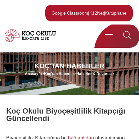
Google Classroom
|
K12Net
|
Kütüphane
KOÇ'TAN HABERLER
Anasayfa
>
Koç'tan Haberler
>
Haberler & Duyurular
Koç Okulu Biyoçeşitlilik Kitapçığı
Güncellendi
Biyoçeşitlilik Kitapçığına bu
bağlantıdan
ulaşabilirsiniz