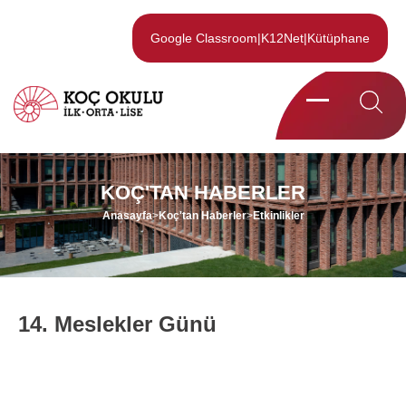
Google Classroom
|
K12Net
|
Kütüphane
KOÇ'TAN HABERLER
Anasayfa
>
Koç'tan Haberler
>
Etkinlikler
14. Meslekler Günü