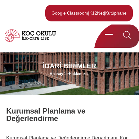
Google Classroom
|
K12Net
|
Kütüphane
İDARI BIRIMLER
Anasayfa
>
Hakkımızda
Kurumsal Planlama ve
Değerlendirme
Kurumsal Planlama ve Değerlendirme Departmanı, Koç