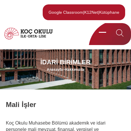
Google Classroom
|
K12Net
|
Kütüphane
İDARI BIRIMLER
Anasayfa
>
Hakkımızda
Mali İşler
Koç Okulu Muhasebe Bölümü akademik ve idari
personele mali mevzuat, finansal, vergisel ve