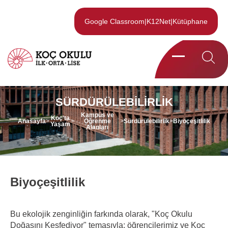
Google Classroom
|
K12Net
|
Kütüphane
SÜRDÜRÜLEBILIRLIK
Kampüs ve
Koç'ta
Anasayfa
>
>
Öğrenme
>
Sürdürülebilirlik
>
Biyoçeşitlilik
Yaşam
Alanları
Biyoçeşitlilik
Bu ekolojik zenginliğin farkında olarak, "Koç Okulu
Doğasını Keşfediyor" temasıyla; öğrencilerimiz ve Koç