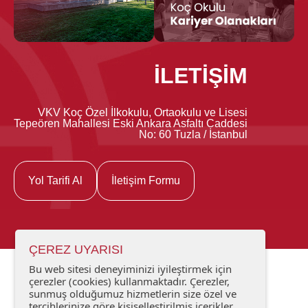
İLETİŞİM
VKV Koç Özel İlkokulu, Ortaokulu ve Lisesi
Tepeören Mahallesi Eski Ankara Asfaltı Caddesi
No: 60 Tuzla / İstanbul
Yol Tarifi Al
İletişim Formu
ÇEREZ UYARISI
Bu web sitesi deneyiminizi iyileştirmek için
çerezler (cookies) kullanmaktadır. Çerezler,
sunmuş olduğumuz hizmetlerin size özel ve
tercihlerinize göre kişiselleştirilmiş içerikler