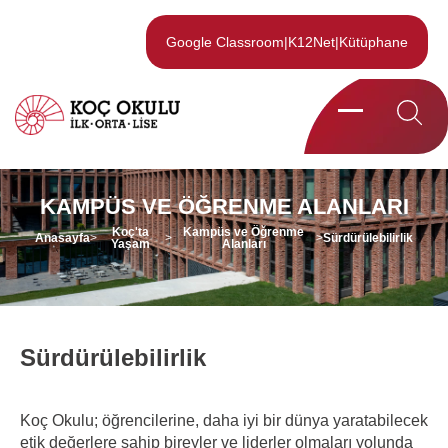
Google Classroom
|
K12Net
|
Kütüphane
KAMPÜS VE ÖĞRENME ALANLARI
Koç'ta
Kampüs ve Öğrenme
Anasayfa
>
>
>
Sürdürülebilirlik
Yaşam
Alanları
Sürdürülebilirlik
Koç Okulu; öğrencilerine, daha iyi bir dünya yaratabilecek
etik değerlere sahip bireyler ve liderler olmaları yolunda