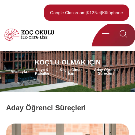
Google Classroom
|
K12Net
|
Kütüphane
KOÇ'LU OLMAK İÇIN
Kayıt &
Koç'lu Olmak
Aday Öğrenci
Anasayfa
>
>
>
Kabuller
İçin
Süreçleri
Aday Öğrenci Süreçleri