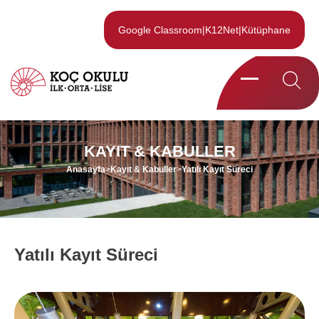
Google Classroom
|
K12Net
|
Kütüphane
KAYIT & KABULLER
Anasayfa
>
Kayıt & Kabuller
>
Yatılı Kayıt Süreci
Yatılı Kayıt Süreci