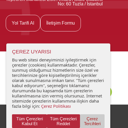
No: 60 Tuzla / İstanbul
Yol Tarifi Al
İletişim Formu
ÇEREZ UYARISI
Bu web sitesi deneyiminizi iyileştirmek için
çerezler (cookies) kullanmaktadır. Çerezler,
sunmuş olduğumuz hizmetlerin size özel ve
tercihlerinize göre kişiselleştirilmiş içerikler
olarak sunulmasına imkan tanır. "Tüm çerezleri
kabul ediyorum", seçeneğini tıklamanız
durumunda bu kapsamda tüm çerezlerin
kullanılmasına izin vermiş olursunuz. İnternet
sitemizde çerezlerin kullanımına ilişkin daha
fazla bilgi için:
Çerez Politikası
Kişisel Verilerin Korunması
İletişim
Tüm Çerezleri
Tüm Çerezleri
Çerez
Kabul Et
Reddet
Tercihleri