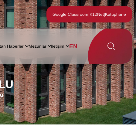
Google Classroom
|
K12Net
|
Kütüphane
EN
tan Haberler
Mezunlar
İletişim
LU
lu