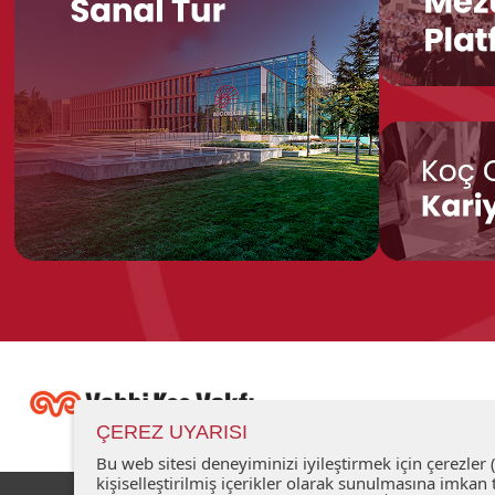
ÇEREZ UYARISI
Bu web sitesi deneyiminizi iyileştirmek için çerezler
kişiselleştirilmiş içerikler olarak sunulmasına imk