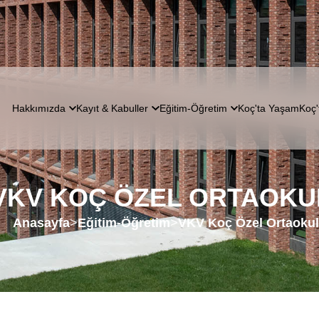
Hakkımızda
Kayıt & Kabuller
Eğitim-Öğretim
Koç'ta Yaşam
Koç'
VKV KOÇ ÖZEL ORTAOKU
Anasayfa
>
Eğitim-Öğretim
>
VKV Koç Özel Ortaoku