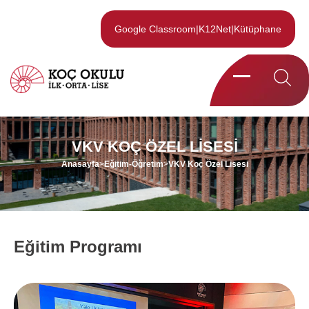
Google Classroom
|
K12Net
|
Kütüphane
VKV KOÇ ÖZEL LISESI
Anasayfa
>
Eğitim-Öğretim
>
VKV Koç Özel Lisesi
Eğitim Programı