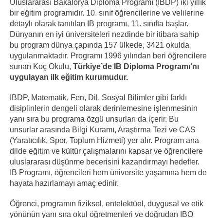
Uluslararası Bakalorya Diploma Programı (IBDP) iki yıllık
bir eğitim programıdır. 10. sınıf öğrencilerine ve velilerine
detaylı olarak tanıtılan IB programı, 11. sınıfta başlar.
Dünyanın en iyi üniversiteleri nezdinde bir itibara sahip
bu program dünya çapında 157 ülkede, 3421 okulda
uygulanmaktadır. Programı 1996 yılından beri öğrencilere
sunan Koç Okulu,
Türkiye’de IB Diploma Programı’nı
uygulayan ilk eğitim kurumudur.
IBDP, Matematik, Fen, Dil, Sosyal Bilimler gibi farklı
disiplinlerin dengeli olarak derinlemesine işlenmesinin
yanı sıra bu programa özgü unsurları da içerir. Bu
unsurlar arasında Bilgi Kuramı, Araştırma Tezi ve CAS
(Yaratıcılık, Spor, Toplum Hizmeti) yer alır. Program ana
dilde eğitim ve kültür çalışmalarını kapsar ve öğrencilere
uluslararası düşünme becerisini kazandırmayı hedefler.
IB Programı, öğrencileri hem üniversite yaşamına hem de
hayata hazırlamayı amaç edinir.
Öğrenci, programın fiziksel, entelektüel, duygusal ve etik
yönünün yanı sıra okul öğretmenleri ve doğrudan IBO