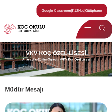
Google Classroom
|
K12Net
|
Kütüphane
VKV KOÇ ÖZEL LISESI
Anasayfa
>
Eğitim-Öğretim
>
VKV Koç Özel Lisesi
Müdür Mesajı