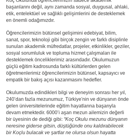
Koç Okulunda öğrencilerimizin sadece akademik
başarılarını değil, aynı zamanda sosyal, duygusal, ahlaki,
etik, entelektüel ve sağlıklı gelişimlerini de desteklemek
en önemli odağımızdır.
Öğrencilerimizin bütünsel gelişimini edebiyat, bilim,
sanat, spor, teknoloji gibi birçok zengin ve farklı disiplinle
sunulan akademik müfredatlar, projeler, etkinlikler, geziler,
sosyal sorumluluk ve topluma hizmet çalışmaları ile
desteklemek önceliklerimiz arasındadır. Okulumuzun
güçlü eğitim kadrosunda farklı kültürlerden gelen
öğretmenlerimiz öğrencilerimizin bütünsel, kapsayıcı ve
empatik bir bakış açısı kazanmasını hedefler.
Okulumuzda edindikleri bilgi ve deneyim sonrası her yıl,
240’dan fazla mezunumuz, Türkiye'nin ve dünyanın önde
gelen üniversitelerinde eğitim hayatlarına başarıyla
devam etmektedir. 6000’i aşan mezun ailemizin değerli
bir üyesinin de dediği gibi:
“Koç Okulu mezunu dünyanın
neresine giderse gitsin, düştüğünde onu kaldırabilecek
bir Koçlu bulacak ve şartlar ne olursa olsun hayatta