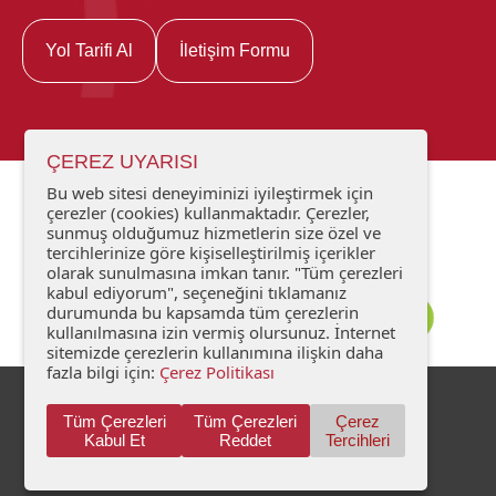
Yol Tarifi Al
İletişim Formu
ÇEREZ UYARISI
Bu web sitesi deneyiminizi iyileştirmek için
çerezler (cookies) kullanmaktadır. Çerezler,
sunmuş olduğumuz hizmetlerin size özel ve
tercihlerinize göre kişiselleştirilmiş içerikler
olarak sunulmasına imkan tanır. "Tüm çerezleri
kabul ediyorum", seçeneğini tıklamanız
durumunda bu kapsamda tüm çerezlerin
kullanılmasına izin vermiş olursunuz. İnternet
sitemizde çerezlerin kullanımına ilişkin daha
fazla bilgi için:
Çerez Politikası
Kişisel Verilerin Korunması
İletişim
Tüm Çerezleri
Tüm Çerezleri
Çerez
Kabul Et
Reddet
Tercihleri
© 2026 Tüm hakları saklıdır. Koç Okulu