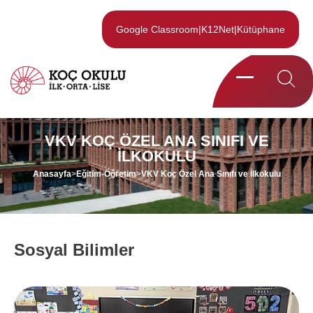
Google Classroom
|
K12Net
|
Kütüphane
VKV KOÇ ÖZEL ANA SINIFI VE
İLKOKULU
Anasayfa
>
Eğitim-Öğretim
>
VKV Koç Özel Ana Sınıfı ve İlkokulu
Sosyal Bilimler