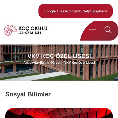
Google Classroom
|
K12Net
|
Kütüphane
VKV KOÇ ÖZEL LISESI
Anasayfa
>
Eğitim-Öğretim
>
VKV Koç Özel Lisesi
Sosyal Bilimler